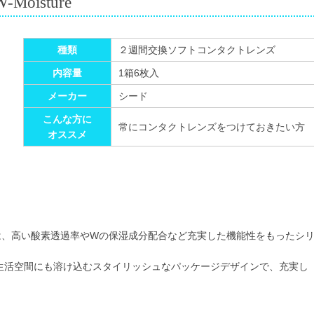
-Moisture
種類
２週間交換ソフトコンタクトレンズ
内容量
1箱6枚入
メーカー
シード
こんな方に
常にコンタクトレンズをつけておきたい方
オススメ
oisture」は、高い酸素透過率やWの保湿成分配合など充実した機能性をもったシ
生活空間にも溶け込むスタイリッシュなパッケージデザインで、充実し