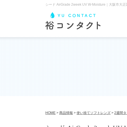
シード AirGrade 2week UV W-Moistu
HOME
>
商品情報
>
使い捨てソフトレンズ
>
2週間タ