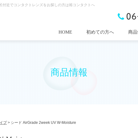
re｜大阪市大正区付近でコンタクトレンズをお探しの方は裕コンタクトへ
HOME
初めての方へ
商品
商品情報
イプ
>
シード AirGrade 2week UV W-Moisture